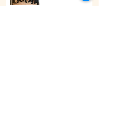
Innlegg om fett:
Føler du deg stresset
Godt Nyttår og en Fredfull Verden
VELKOMMEN TIL VÅR NYE
NETTSIDE