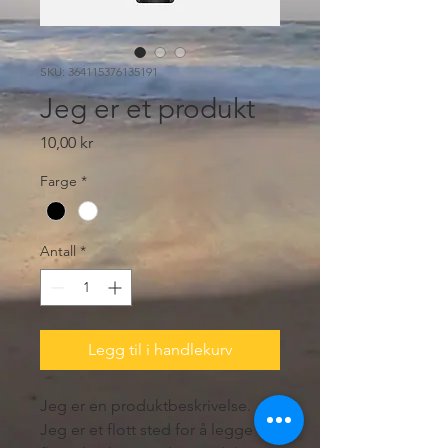
SKU: 364115376135191
Jeg er et produkt
Pris
10,00 kr
Farge
*
Antall
*
Legg til i handlekurv
Jeg er en produktbeskrivelse. 
Jeg er et flott sted for å legge til 