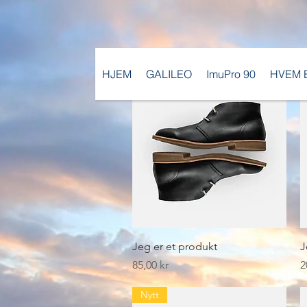
HJEM
GALILEO
ImuPro 90
HVEM E
Hurtigvisning
Jeg er et produkt
J
Pris
P
85,00 kr
2
Nytt